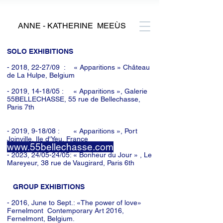
ANNE - KATHERINE MEEÙS
SOLO EXHIBITIONS
- 2018, 22-27/09 : « Apparitions » Château
de La Hulpe, Belgium
- 2019, 14-18/05 : « Apparitions », Galerie
55BELLECHASSE, 55 rue de Bellechasse,
Paris 7th
- 2019, 9-18/08 : « Apparitions », Port
Joinville, Ile d'Yeu, France
www.55bellechasse.com
- 2023, 24/05-24/05: « Bonheur du Jour » , Le
Mareyeur, 38 rue de Vaugirard, Paris 6th
GROUP EXHIBITIONS
- 2016, June to Sept.: «The power of love»
Fernelmont Contemporary Art 2016,
Fernelmont, Belgium.