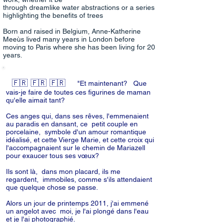
through dreamlike water abstractions or a series
highlighting the benefits of trees
Born and raised in Belgium, Anne-Katherine
Meeùs lived many years in London before
moving to Paris where she has been living for 20
years.
🇫🇷
🇫🇷
🇫🇷
"Et maintenant?
Que
vais-je faire de toutes ces figurines de maman
qu'elle aimait tant?
Ces anges qui, dans ses rêves, l'emmenaient
au paradis en dansant, ce petit couple en
porcelaine, symbole d'un amour romantique
idéalisé, et cette Vierge Marie, et cette croix qui
l'accompagnaient sur le chemin de Mariazell
pour exaucer tous ses vœux?
Ils sont là, dans mon placard, ils me
regardent, immobiles, comme s'ils attendaient
que quelque chose se passe.
Alors un jour de printemps 2011, j'ai emmené
un angelot avec moi, je l'ai plongé dans l'eau
et je l'ai photographié.