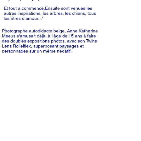
Et tout a commencé.​Ensuite sont venues les
autres inspirations, les arbres, les chiens, tous
les êtres d'amour..."
Photographe autodidacte belge, Anne Katherine
Meeus s'amusait déjà, à l'âge de 15 ans à faire
des doubles expositions photos, avec son Twins
Lens Rolleiflex, superposant paysages et
personnages sur un même négatif.
En 2003, elle quitte les marchés financiers
anglais pour suivre « The Photographe Short
Course», à Central Saint Martin, à Londres.
L'artiste avait hérité de sa mère une collection
de figurines baroques - angelots, petits couples
de porcelaine - qui dormaient dans un placard
sombre.
Elle a l'intuition fulgurante de les confronter à la
lumière irradiante de paysages aquatiques,
flottant comme dans un temps suspendu. Un
miracle de fraicheur !
Ainsi transposées en pleine nature, ces figurines
acquièrent une présence particulière qui les fait
exister autrement et réactive leur dimension